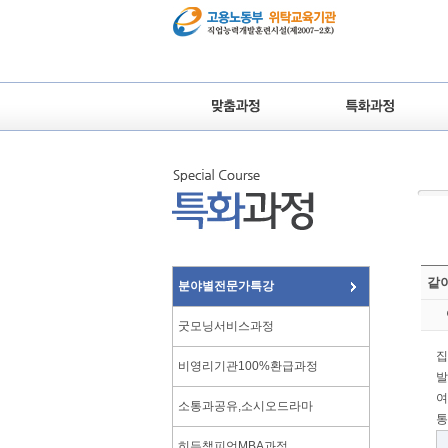
같이
분야별전문가특강
굿모닝서비스과정
집
비영리기관100%환급과정
발
여
소통과공유,소시오드라마
통
히든챔피언MBA과정